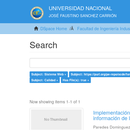
UNIVERSIDAD NACIONAL
JOSÉ FAUSTINO SANCHEZ CARRIÓN
DSpace Home
Facultad de Ingeniería Indus
Search
Subject: Sistema Web ×
Subject: https://purl.org/pe-repo/ocde/fo
Subject: Calidad ×
Has File(s): true ×
Now showing items 1-1 of 1
Implementación 
información de 
Paredes Dominguez,