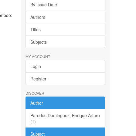
By Issue Date
Método:
Authors
Titles
Subjects
MY ACCOUNT
Login
Register
DISCOVER
Author
Paredes Dominguez, Enrique Arturo
(1)
Subject