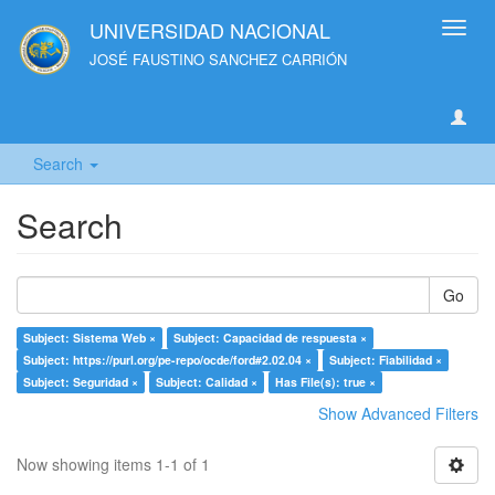
UNIVERSIDAD NACIONAL
Toggl
navig
JOSÉ FAUSTINO SANCHEZ CARRIÓN
Search
Search
Go
Subject: Sistema Web ×
Subject: Capacidad de respuesta ×
Subject: https://purl.org/pe-repo/ocde/ford#2.02.04 ×
Subject: Fiabilidad ×
Subject: Seguridad ×
Subject: Calidad ×
Has File(s): true ×
Show Advanced Filters
Now showing items 1-1 of 1