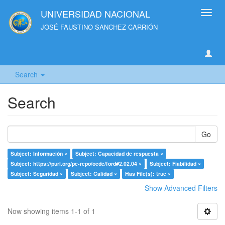
UNIVERSIDAD NACIONAL
Toggl
navig
JOSÉ FAUSTINO SANCHEZ CARRIÓN
Search
Search
Go
Subject: Información ×
Subject: Capacidad de respuesta ×
Subject: https://purl.org/pe-repo/ocde/ford#2.02.04 ×
Subject: Fiabilidad ×
Subject: Seguridad ×
Subject: Calidad ×
Has File(s): true ×
Show Advanced Filters
Now showing items 1-1 of 1