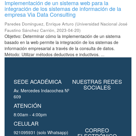
Implementación de un sistema web para la
integración de los sistemas de información de la
empresa Via Data Consulting
Paredes Dominguez, Enrique Arturo
(
Universidad Nacional José
Faustino Sánchez Carrión
,
2023-04-20
)
Objetivo: Determinar cómo la implementación de un sistema
basado en la web permite la integración de los sistemas de
información empresarial a través de la consulta de datos.
Método: Utilizar métodos deductivos e inductivos. ...
SEDE ACADÉMICA
NUESTRAS REDES
SOCIALES
Av. Mercedes Indacochea Nº
609
ATENCIÓN
8:00am - 4:00pm
CELULAR
CORREO
921095931 (solo Whatsapp)
ELECTRÓNICO