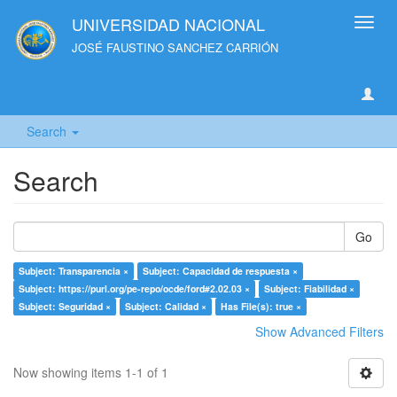
UNIVERSIDAD NACIONAL
Toggl
navig
JOSÉ FAUSTINO SANCHEZ CARRIÓN
Search
Search
Go
Subject: Transparencia ×
Subject: Capacidad de respuesta ×
Subject: https://purl.org/pe-repo/ocde/ford#2.02.03 ×
Subject: Fiabilidad ×
Subject: Seguridad ×
Subject: Calidad ×
Has File(s): true ×
Show Advanced Filters
Now showing items 1-1 of 1