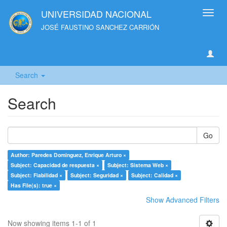
UNIVERSIDAD NACIONAL
Toggl
navig
JOSÉ FAUSTINO SANCHEZ CARRIÓN
Search
Search
Go
Author: Paredes Dominguez, Enrique Arturo ×
Subject: Capacidad de respuesta ×
Subject: Sistema Web ×
Subject: Fiabilidad ×
Subject: Seguridad ×
Subject: Calidad ×
Has File(s): true ×
Show Advanced Filters
Now showing items 1-1 of 1