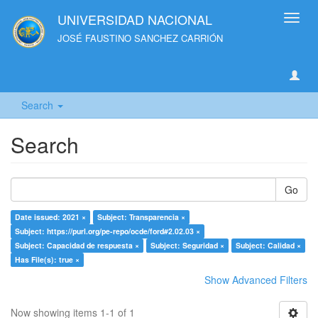
UNIVERSIDAD NACIONAL
Toggl
navig
JOSÉ FAUSTINO SANCHEZ CARRIÓN
Search
Search
Go
Date issued: 2021 ×
Subject: Transparencia ×
Subject: https://purl.org/pe-repo/ocde/ford#2.02.03 ×
Subject: Capacidad de respuesta ×
Subject: Seguridad ×
Subject: Calidad ×
Has File(s): true ×
Show Advanced Filters
Now showing items 1-1 of 1