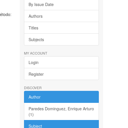
By Issue Date
Método:
Authors
Titles
Subjects
MY ACCOUNT
Login
Register
DISCOVER
Author
Paredes Dominguez, Enrique Arturo
(1)
Subject