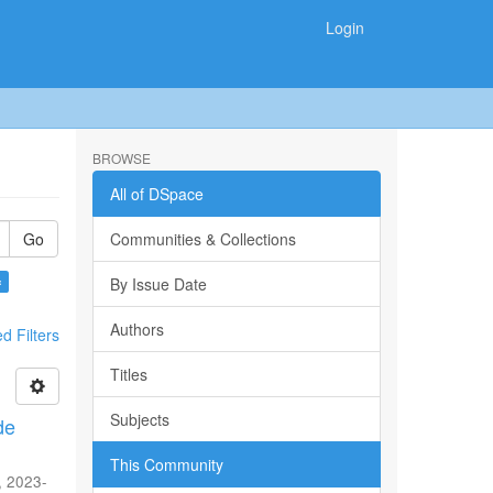
Login
BROWSE
All of DSpace
Go
Communities & Collections
×
By Issue Date
Authors
 Filters
Titles
Subjects
de
This Community
,
2023-