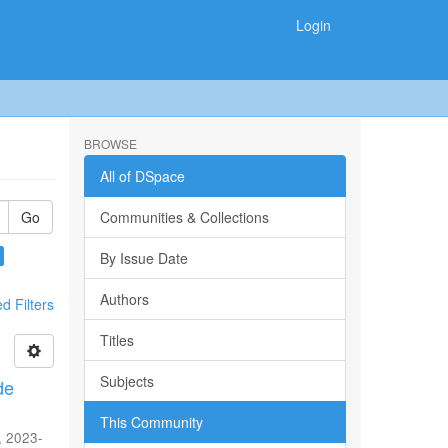
Login
BROWSE
All of DSpace
Go
Communities & Collections
By Issue Date
Authors
 Filters
Titles
Subjects
de
This Community
,
2023-