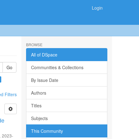
Login
BROWSE
All of DSpace
Go
Communities & Collections
By Issue Date
Authors
 Filters
Titles
Subjects
de
This Community
,
2023-