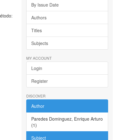
By Issue Date
Método:
Authors
Titles
Subjects
MY ACCOUNT
Login
Register
DISCOVER
Author
Paredes Dominguez, Enrique Arturo
(1)
Subject