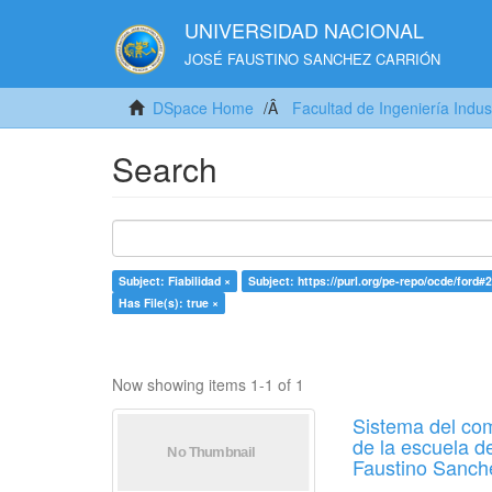
UNIVERSIDAD NACIONAL
JOSÉ FAUSTINO SANCHEZ CARRIÓN
DSpace Home
Facultad de Ingeniería Indus
Search
Subject: Fiabilidad ×
Subject: https://purl.org/pe-repo/ocde/ford#2
Has File(s): true ×
Now showing items 1-1 of 1
Sistema del com
de la escuela d
Faustino Sanch