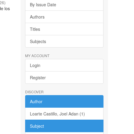
26
)
By Issue Date
de los
o
Authors
Titles
Subjects
MY ACCOUNT
Login
Register
DISCOVER
Author
Loarte Castillo, Joel Adan (1)
Subject