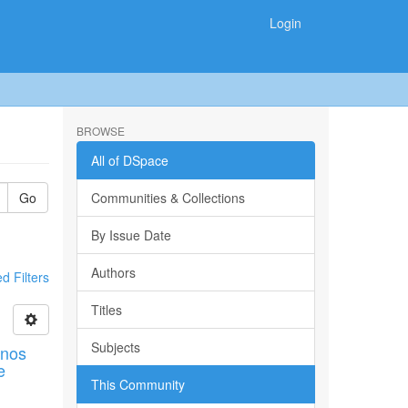
Login
BROWSE
All of DSpace
Go
Communities & Collections
By Issue Date
Authors
 Filters
Titles
Subjects
mnos
e
This Community