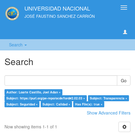
UNIVERSIDAD NACIONAL
Toggl
navig
JOSÉ FAUSTINO SANCHEZ CARRIÓN
Search
Search
Go
Author: Loarte Castillo, Joel Adan ×
Subject: https://purl.org/pe-repo/ocde/ford#2.02.03 ×
Subject: Transparencia ×
Subject: Seguridad ×
Subject: Calidad ×
Has File(s): true ×
Show Advanced Filters
Now showing items 1-1 of 1