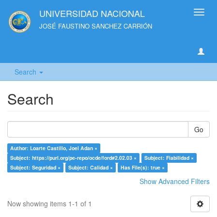
UNIVERSIDAD NACIONAL
Toggl
navig
JOSÉ FAUSTINO SANCHEZ CARRIÓN
Search
Search
Go
Author: Loarte Castillo, Joel Adan ×
Subject: https://purl.org/pe-repo/ocde/ford#2.02.03 ×
Subject: Fiabilidad ×
Subject: Seguridad ×
Subject: Calidad ×
Has File(s): true ×
Show Advanced Filters
Now showing items 1-1 of 1