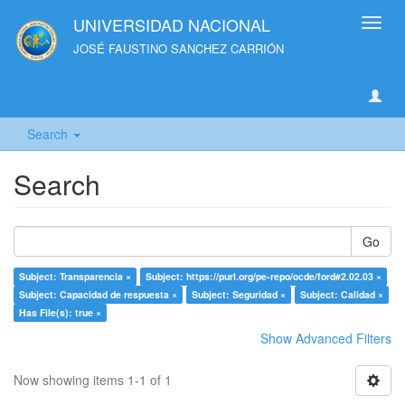
UNIVERSIDAD NACIONAL
Toggl
navig
JOSÉ FAUSTINO SANCHEZ CARRIÓN
Search
Search
Go
Subject: Transparencia ×
Subject: https://purl.org/pe-repo/ocde/ford#2.02.03 ×
Subject: Capacidad de respuesta ×
Subject: Seguridad ×
Subject: Calidad ×
Has File(s): true ×
Show Advanced Filters
Now showing items 1-1 of 1