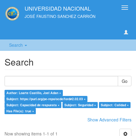
UNIVERSIDAD NACIONAL
Toggl
navig
JOSÉ FAUSTINO SANCHEZ CARRIÓN
Search
Search
Go
Author: Loarte Castillo, Joel Adan ×
Subject: https://purl.org/pe-repo/ocde/ford#2.02.03 ×
Subject: Capacidad de respuesta ×
Subject: Seguridad ×
Subject: Calidad ×
Has File(s): true ×
Show Advanced Filters
Now showing items 1-1 of 1