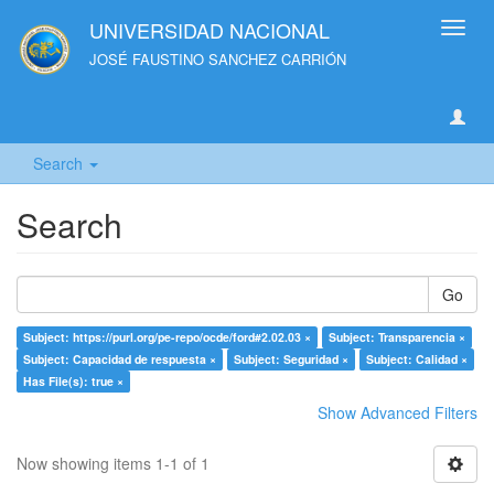
UNIVERSIDAD NACIONAL
Toggl
navig
JOSÉ FAUSTINO SANCHEZ CARRIÓN
Search
Search
Go
Subject: https://purl.org/pe-repo/ocde/ford#2.02.03 ×
Subject: Transparencia ×
Subject: Capacidad de respuesta ×
Subject: Seguridad ×
Subject: Calidad ×
Has File(s): true ×
Show Advanced Filters
Now showing items 1-1 of 1