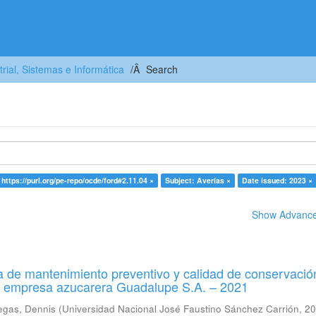
trial, Sistemas e Informática
Search
 https://purl.org/pe-repo/ocde/ford#2.11.04 ×
Subject: Averías ×
Date issued: 2023 ×
Show Advanced
 de mantenimiento preventivo y calidad de conservació
a empresa azucarera Guadalupe S.A. – 2021
egas, Dennis
(
Universidad Nacional José Faustino Sánchez Carrión
,
20