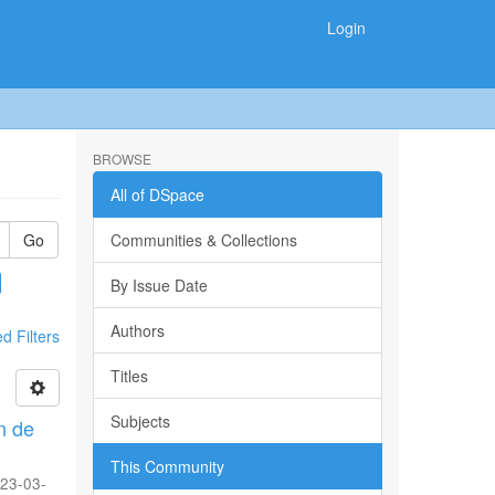
Login
BROWSE
All of DSpace
Go
Communities & Collections
By Issue Date
Authors
 Filters
Titles
Subjects
n de
This Community
23-03-