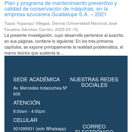
Plan y programa de mantenimiento preventivo y
calidad de conservación de máquinas, en la
empresa azucarera Guadalupe S.A. – 2021
Tupac Yupanqui Villegas, Dennis
(
Universidad Nacional José
Faustino Sánchez Carrión
,
2023-03-10
)
La presente investigación, cuyo desarrollo pertenece al suscrito,
en sus páginas, contiene lo siguiente: En los tres primeros
capítulos, se expone principalmente la realidad problemática, el
marco teórico que sustenta la ...
SEDE ACADÉMICA
NUESTRAS REDES
SOCIALES
Av. Mercedes Indacochea Nº
609
ATENCIÓN
8:00am - 4:00pm
CELULAR
CORREO
921095931 (solo Whatsapp)
ELECTRÓNICO