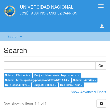
UNIVERSIDAD NACIONAL
Toggl
navig
JOSÉ FAUSTINO SANCHEZ CARRIÓN
Search
Search
Go
Subject: Eficiencia ×
Subject: Mantenimiento preventivo ×
Subject: https://purl.org/pe-repo/ocde/ford#2.11.04 ×
Subject: Averías ×
Date issued: 2023 ×
Subject: Calidad ×
Has File(s): true ×
Show Advanced Filters
Now showing items 1-1 of 1