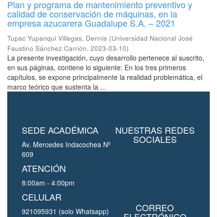
Plan y programa de mantenimiento preventivo y
calidad de conservación de máquinas, en la
empresa azucarera Guadalupe S.A. – 2021
Tupac Yupanqui Villegas, Dennis
(
Universidad Nacional José
Faustino Sánchez Carrión
,
2023-03-10
)
La presente investigación, cuyo desarrollo pertenece al suscrito,
en sus páginas, contiene lo siguiente: En los tres primeros
capítulos, se expone principalmente la realidad problemática, el
marco teórico que sustenta la ...
SEDE ACADÉMICA
NUESTRAS REDES
SOCIALES
Av. Mercedes Indacochea Nº
609
ATENCIÓN
8:00am - 4:00pm
CELULAR
CORREO
921095931 (solo Whatsapp)
ELECTRÓNICO