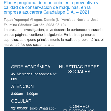
Plan y programa de mantenimiento preventivo y
calidad de conservación de máquinas, en la
empresa azucarera Guadalupe S.A. – 2021
Tupac Yupanqui Villegas, Dennis
(
Universidad Nacional José
Faustino Sánchez Carrión
,
2023-03-10
)
La presente investigación, cuyo desarrollo pertenece al suscrito,
en sus páginas, contiene lo siguiente: En los tres primeros
capítulos, se expone principalmente la realidad problemática, el
marco teórico que sustenta la ...
SEDE ACADÉMICA
NUESTRAS REDES
SOCIALES
Av. Mercedes Indacochea Nº
609
ATENCIÓN
8:00am - 4:00pm
CELULAR
CORREO
921095931 (solo Whatsapp)
ELECTRÓNICO