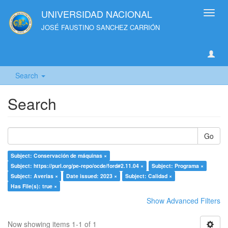
UNIVERSIDAD NACIONAL
Toggl
navig
JOSÉ FAUSTINO SANCHEZ CARRIÓN
Search
Search
Go
Subject: Conservación de máquinas ×
Subject: https://purl.org/pe-repo/ocde/ford#2.11.04 ×
Subject: Programa ×
Subject: Averías ×
Date issued: 2023 ×
Subject: Calidad ×
Has File(s): true ×
Show Advanced Filters
Now showing items 1-1 of 1