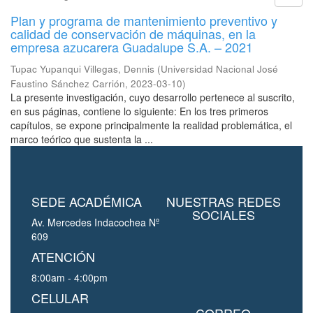
Plan y programa de mantenimiento preventivo y
calidad de conservación de máquinas, en la
empresa azucarera Guadalupe S.A. – 2021
Tupac Yupanqui Villegas, Dennis
(
Universidad Nacional José
Faustino Sánchez Carrión
,
2023-03-10
)
La presente investigación, cuyo desarrollo pertenece al suscrito,
en sus páginas, contiene lo siguiente: En los tres primeros
capítulos, se expone principalmente la realidad problemática, el
marco teórico que sustenta la ...
SEDE ACADÉMICA
NUESTRAS REDES
SOCIALES
Av. Mercedes Indacochea Nº
609
ATENCIÓN
8:00am - 4:00pm
CELULAR