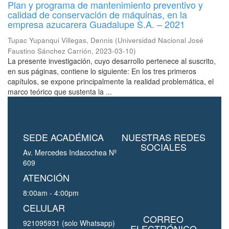
Plan y programa de mantenimiento preventivo y
calidad de conservación de máquinas, en la
empresa azucarera Guadalupe S.A. – 2021
Tupac Yupanqui Villegas, Dennis
(
Universidad Nacional José
Faustino Sánchez Carrión
,
2023-03-10
)
La presente investigación, cuyo desarrollo pertenece al suscrito,
en sus páginas, contiene lo siguiente: En los tres primeros
capítulos, se expone principalmente la realidad problemática, el
marco teórico que sustenta la ...
SEDE ACADÉMICA
NUESTRAS REDES
SOCIALES
Av. Mercedes Indacochea Nº
609
ATENCIÓN
8:00am - 4:00pm
CELULAR
CORREO
921095931 (solo Whatsapp)
ELECTRÓNICO