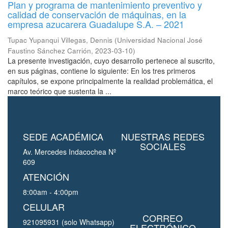
Plan y programa de mantenimiento preventivo y
calidad de conservación de máquinas, en la
empresa azucarera Guadalupe S.A. – 2021
Tupac Yupanqui Villegas, Dennis
(
Universidad Nacional José
Faustino Sánchez Carrión
,
2023-03-10
)
La presente investigación, cuyo desarrollo pertenece al suscrito,
en sus páginas, contiene lo siguiente: En los tres primeros
capítulos, se expone principalmente la realidad problemática, el
marco teórico que sustenta la ...
SEDE ACADÉMICA
NUESTRAS REDES
SOCIALES
Av. Mercedes Indacochea Nº
609
ATENCIÓN
8:00am - 4:00pm
CELULAR
CORREO
921095931 (solo Whatsapp)
ELECTRÓNICO