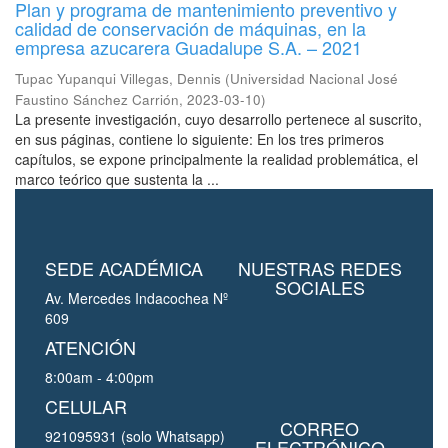
Plan y programa de mantenimiento preventivo y
calidad de conservación de máquinas, en la
empresa azucarera Guadalupe S.A. – 2021
Tupac Yupanqui Villegas, Dennis
(
Universidad Nacional José
Faustino Sánchez Carrión
,
2023-03-10
)
La presente investigación, cuyo desarrollo pertenece al suscrito,
en sus páginas, contiene lo siguiente: En los tres primeros
capítulos, se expone principalmente la realidad problemática, el
marco teórico que sustenta la ...
SEDE ACADÉMICA
NUESTRAS REDES
SOCIALES
Av. Mercedes Indacochea Nº
609
ATENCIÓN
8:00am - 4:00pm
CELULAR
CORREO
921095931 (solo Whatsapp)
ELECTRÓNICO