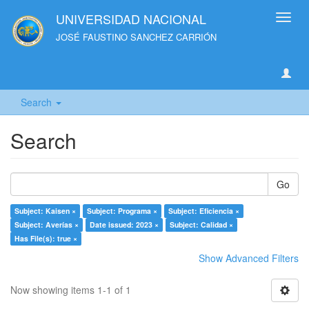
UNIVERSIDAD NACIONAL
Toggl
navig
JOSÉ FAUSTINO SANCHEZ CARRIÓN
Search
Search
Go
Subject: Kaisen ×
Subject: Programa ×
Subject: Eficiencia ×
Subject: Averías ×
Date issued: 2023 ×
Subject: Calidad ×
Has File(s): true ×
Show Advanced Filters
Now showing items 1-1 of 1