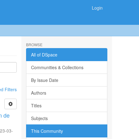
Login
BROWSE
All of DSpace
Communities & Collections
By Issue Date
 Filters
Authors
Titles
n de
Subjects
23-03-
This Community