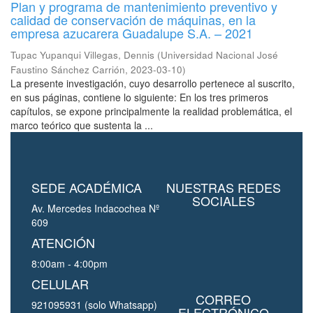
Plan y programa de mantenimiento preventivo y
calidad de conservación de máquinas, en la
empresa azucarera Guadalupe S.A. – 2021
Tupac Yupanqui Villegas, Dennis
(
Universidad Nacional José
Faustino Sánchez Carrión
,
2023-03-10
)
La presente investigación, cuyo desarrollo pertenece al suscrito,
en sus páginas, contiene lo siguiente: En los tres primeros
capítulos, se expone principalmente la realidad problemática, el
marco teórico que sustenta la ...
SEDE ACADÉMICA
NUESTRAS REDES
SOCIALES
Av. Mercedes Indacochea Nº
609
ATENCIÓN
8:00am - 4:00pm
CELULAR
CORREO
921095931 (solo Whatsapp)
ELECTRÓNICO