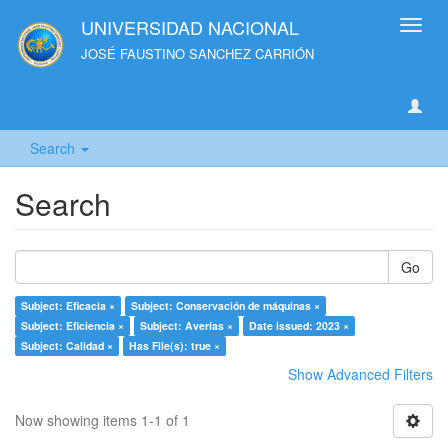
UNIVERSIDAD NACIONAL
Toggl
navig
JOSÉ FAUSTINO SANCHEZ CARRIÓN
Search
Search
Go
Subject: Eficacia ×
Subject: Conservación de máquinas ×
Subject: Eficiencia ×
Subject: Averías ×
Date issued: 2023 ×
Subject: Calidad ×
Has File(s): true ×
Show Advanced Filters
Now showing items 1-1 of 1