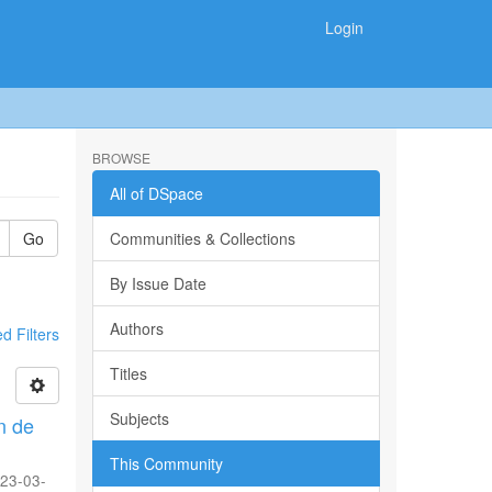
Login
BROWSE
All of DSpace
Go
Communities & Collections
By Issue Date
Authors
 Filters
Titles
Subjects
n de
This Community
23-03-