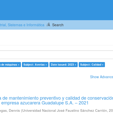
trial, Sistemas e Informática
Search
n de máquinas ×
Subject: Averías ×
Date issued: 2023 ×
Subject: Calidad ×
Show Advanced
 de mantenimiento preventivo y calidad de conservació
a empresa azucarera Guadalupe S.A. – 2021
egas, Dennis
(
Universidad Nacional José Faustino Sánchez Carrión
,
20