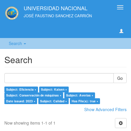
UNIVERSIDAD NACIONAL
Toggl
navig
JOSÉ FAUSTINO SANCHEZ CARRIÓN
Search
Search
Go
Subject: Eficiencia ×
Subject: Kaisen ×
Subject: Conservación de máquinas ×
Subject: Averías ×
Date issued: 2023 ×
Subject: Calidad ×
Has File(s): true ×
Show Advanced Filters
Now showing items 1-1 of 1