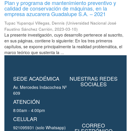
Plan y programa de mantenimiento preventivo y
calidad de conservación de máquinas, en la
empresa azucarera Guadalupe S.A. – 2021
Tupac Yupanqui Villegas, Dennis
(
Universidad Nacional José
Faustino Sánchez Carrión
,
2023-03-10
)
La presente investigación, cuyo desarrollo pertenece al suscrito,
en sus páginas, contiene lo siguiente: En los tres primeros
capítulos, se expone principalmente la realidad problemática, el
marco teórico que sustenta la ...
SEDE ACADÉMICA
NUESTRAS REDES
SOCIALES
Av. Mercedes Indacochea Nº
609
ATENCIÓN
8:00am - 4:00pm
CELULAR
CORREO
921095931 (solo Whatsapp)
ELECTRÓNICO