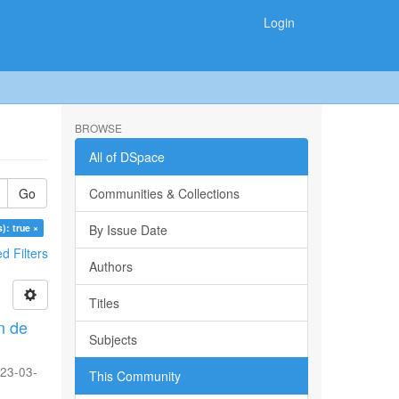
Login
BROWSE
All of DSpace
Go
Communities & Collections
): true ×
By Issue Date
 Filters
Authors
Titles
n de
Subjects
23-03-
This Community