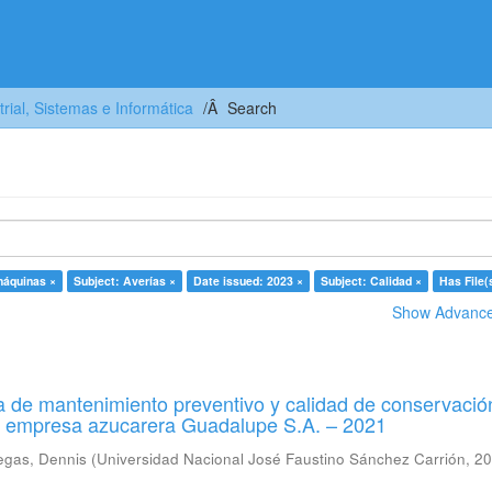
trial, Sistemas e Informática
Search
máquinas ×
Subject: Averías ×
Date issued: 2023 ×
Subject: Calidad ×
Has File(s
Show Advanced
 de mantenimiento preventivo y calidad de conservació
a empresa azucarera Guadalupe S.A. – 2021
egas, Dennis
(
Universidad Nacional José Faustino Sánchez Carrión
,
20