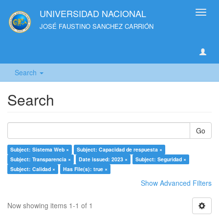
UNIVERSIDAD NACIONAL
Toggl
navig
JOSÉ FAUSTINO SANCHEZ CARRIÓN
Search
Search
Go
Subject: Sistema Web ×
Subject: Capacidad de respuesta ×
Subject: Transparencia ×
Date issued: 2023 ×
Subject: Seguridad ×
Subject: Calidad ×
Has File(s): true ×
Show Advanced Filters
Now showing items 1-1 of 1