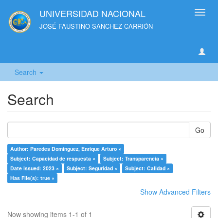
UNIVERSIDAD NACIONAL
Toggl
navig
JOSÉ FAUSTINO SANCHEZ CARRIÓN
Search
Search
Go
Author: Paredes Dominguez, Enrique Arturo ×
Subject: Capacidad de respuesta ×
Subject: Transparencia ×
Date issued: 2023 ×
Subject: Seguridad ×
Subject: Calidad ×
Has File(s): true ×
Show Advanced Filters
Now showing items 1-1 of 1