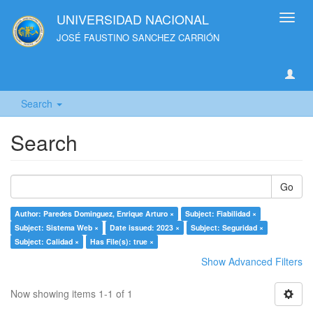
UNIVERSIDAD NACIONAL
Toggl
navig
JOSÉ FAUSTINO SANCHEZ CARRIÓN
Search
Search
Go
Author: Paredes Dominguez, Enrique Arturo ×
Subject: Fiabilidad ×
Subject: Sistema Web ×
Date issued: 2023 ×
Subject: Seguridad ×
Subject: Calidad ×
Has File(s): true ×
Show Advanced Filters
Now showing items 1-1 of 1