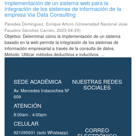
Implementación de un sistema web para la
integración de los sistemas de información de la
empresa Via Data Consulting
Paredes Dominguez, Enrique Arturo
(
Universidad Nacional José
Faustino Sánchez Carrión
,
2023-04-20
)
Objetivo: Determinar cómo la implementación de un sistema
basado en la web permite la integración de los sistemas de
información empresarial a través de la consulta de datos.
Método: Utilizar métodos deductivos e inductivos. ...
SEDE ACADÉMICA
NUESTRAS REDES
SOCIALES
Av. Mercedes Indacochea Nº
609
ATENCIÓN
8:00am - 4:00pm
CELULAR
CORREO
921095931 (solo Whatsapp)
ELECTRÓNICO