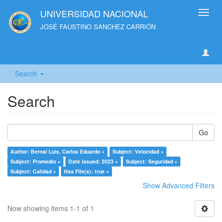
UNIVERSIDAD NACIONAL
Toggl
navig
JOSÉ FAUSTINO SANCHEZ CARRIÓN
Search
Search
Go
Author: Bernal Luis, Carlos Eduardo ×
Subject: Velocidad ×
Subject: Promedio ×
Date issued: 2023 ×
Subject: Seguridad ×
Subject: Calidad ×
Has File(s): true ×
Show Advanced Filters
Now showing items 1-1 of 1