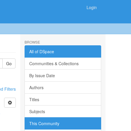
Login
BROWSE
All of DSpace
Go
Communities & Collections
By Issue Date
Authors
 Filters
Titles
Subjects
e
This Community