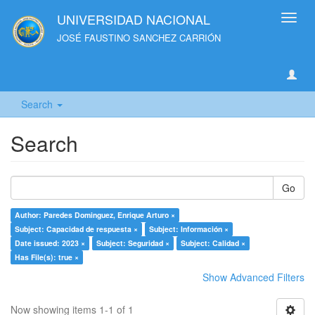
UNIVERSIDAD NACIONAL
Toggl
navig
JOSÉ FAUSTINO SANCHEZ CARRIÓN
Search
Search
Go
Author: Paredes Dominguez, Enrique Arturo ×
Subject: Capacidad de respuesta ×
Subject: Información ×
Date issued: 2023 ×
Subject: Seguridad ×
Subject: Calidad ×
Has File(s): true ×
Show Advanced Filters
Now showing items 1-1 of 1