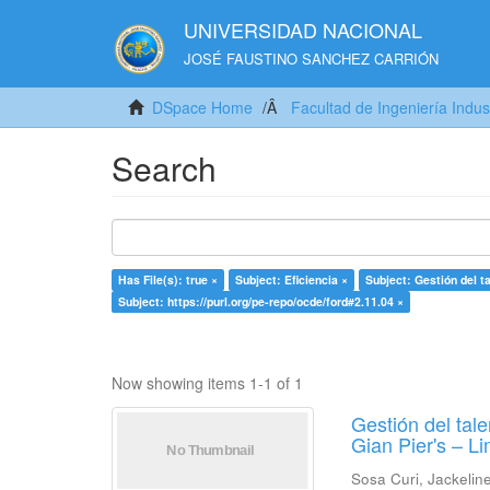
UNIVERSIDAD NACIONAL
JOSÉ FAUSTINO SANCHEZ CARRIÓN
DSpace Home
Facultad de Ingeniería Indus
Search
Has File(s): true ×
Subject: Eficiencia ×
Subject: Gestión del t
Subject: https://purl.org/pe-repo/ocde/ford#2.11.04 ×
Now showing items 1-1 of 1
Gestión del ta
Gian Pier's – L
Sosa Curi, Jackeli