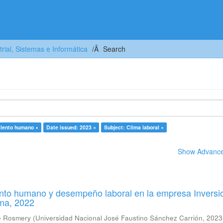
trial, Sistemas e Informática
Search
alento humano ×
Date issued: 2023 ×
Subject: Clima laboral ×
Show Advanced
lento humano y desempeño laboral en la empresa Inversi
ima, 2022
ne Rosmery
(
Universidad Nacional José Faustino Sánchez Carrión
,
2023