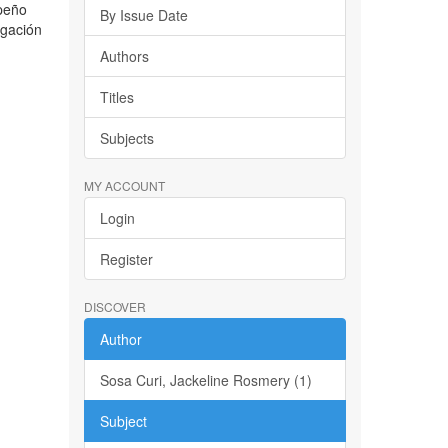
mpeño
By Issue Date
igación
Authors
Titles
Subjects
MY ACCOUNT
Login
Register
DISCOVER
Author
Sosa Curi, Jackeline Rosmery (1)
Subject