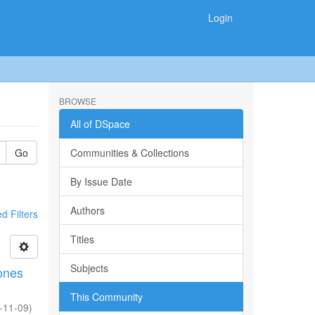
Login
BROWSE
All of DSpace
Go
Communities & Collections
By Issue Date
Authors
 Filters
Titles
Subjects
ones
This Community
-11-09
)