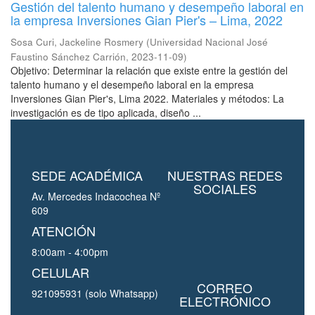
Gestión del talento humano y desempeño laboral en
la empresa Inversiones Gian Pier's – Lima, 2022
Sosa Curi, Jackeline Rosmery
(
Universidad Nacional José
Faustino Sánchez Carrión
,
2023-11-09
)
Objetivo: Determinar la relación que existe entre la gestión del
talento humano y el desempeño laboral en la empresa
Inversiones Gian Pier's, Lima 2022. Materiales y métodos: La
investigación es de tipo aplicada, diseño ...
SEDE ACADÉMICA
NUESTRAS REDES
SOCIALES
Av. Mercedes Indacochea Nº
609
ATENCIÓN
8:00am - 4:00pm
CELULAR
CORREO
921095931 (solo Whatsapp)
ELECTRÓNICO