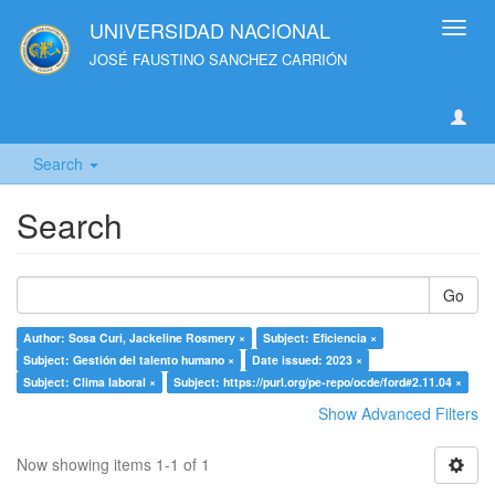
UNIVERSIDAD NACIONAL
Toggl
navig
JOSÉ FAUSTINO SANCHEZ CARRIÓN
Search
Search
Go
Author: Sosa Curi, Jackeline Rosmery ×
Subject: Eficiencia ×
Subject: Gestión del talento humano ×
Date issued: 2023 ×
Subject: Clima laboral ×
Subject: https://purl.org/pe-repo/ocde/ford#2.11.04 ×
Show Advanced Filters
Now showing items 1-1 of 1