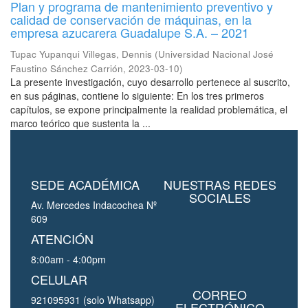
Plan y programa de mantenimiento preventivo y
calidad de conservación de máquinas, en la
empresa azucarera Guadalupe S.A. – 2021
Tupac Yupanqui Villegas, Dennis
(
Universidad Nacional José
Faustino Sánchez Carrión
,
2023-03-10
)
La presente investigación, cuyo desarrollo pertenece al suscrito,
en sus páginas, contiene lo siguiente: En los tres primeros
capítulos, se expone principalmente la realidad problemática, el
marco teórico que sustenta la ...
SEDE ACADÉMICA
NUESTRAS REDES
SOCIALES
Av. Mercedes Indacochea Nº
609
ATENCIÓN
8:00am - 4:00pm
CELULAR
CORREO
921095931 (solo Whatsapp)
ELECTRÓNICO