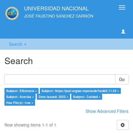
UNIVERSIDAD NACIONAL
Toggl
navig
JOSÉ FAUSTINO SANCHEZ CARRIÓN
Search
Search
Go
Subject: Eficiencia ×
Subject: https://purl.org/pe-repo/ocde/ford#2.11.04 ×
Subject: Averías ×
Date issued: 2023 ×
Subject: Calidad ×
Has File(s): true ×
Show Advanced Filters
Now showing items 1-1 of 1