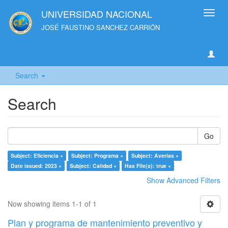
UNIVERSIDAD NACIONAL
Toggl
navig
JOSÉ FAUSTINO SANCHEZ CARRIÓN
Search
Search
Go
Subject: Eficiencia ×
Subject: Programa ×
Subject: Averías ×
Date issued: 2023 ×
Subject: Calidad ×
Has File(s): true ×
Show Advanced Filters
Now showing items 1-1 of 1
Plan y programa de mantenimiento preventivo y