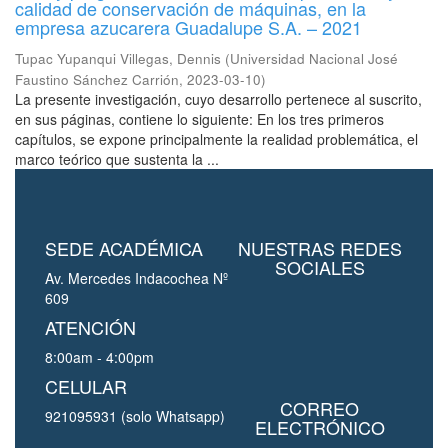
calidad de conservación de máquinas, en la
empresa azucarera Guadalupe S.A. – 2021
Tupac Yupanqui Villegas, Dennis
(
Universidad Nacional José
Faustino Sánchez Carrión
,
2023-03-10
)
La presente investigación, cuyo desarrollo pertenece al suscrito,
en sus páginas, contiene lo siguiente: En los tres primeros
capítulos, se expone principalmente la realidad problemática, el
marco teórico que sustenta la ...
SEDE ACADÉMICA
NUESTRAS REDES
SOCIALES
Av. Mercedes Indacochea Nº
609
ATENCIÓN
8:00am - 4:00pm
CELULAR
CORREO
921095931 (solo Whatsapp)
ELECTRÓNICO