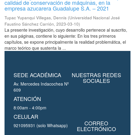
calidad de conservación de máquinas, en la
empresa azucarera Guadalupe S.A. – 2021
Tupac Yupanqui Villegas, Dennis
(
Universidad Nacional José
Faustino Sánchez Carrión
,
2023-03-10
)
La presente investigación, cuyo desarrollo pertenece al suscrito,
en sus páginas, contiene lo siguiente: En los tres primeros
capítulos, se expone principalmente la realidad problemática, el
marco teórico que sustenta la ...
SEDE ACADÉMICA
NUESTRAS REDES
SOCIALES
Av. Mercedes Indacochea Nº
609
ATENCIÓN
8:00am - 4:00pm
CELULAR
CORREO
921095931 (solo Whatsapp)
ELECTRÓNICO