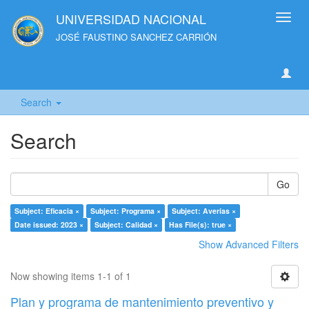
UNIVERSIDAD NACIONAL
Toggl
navig
JOSÉ FAUSTINO SANCHEZ CARRIÓN
Search
Search
Go
Subject: Eficacia ×
Subject: Programa ×
Subject: Averías ×
Date issued: 2023 ×
Subject: Calidad ×
Has File(s): true ×
Show Advanced Filters
Now showing items 1-1 of 1
Plan y programa de mantenimiento preventivo y