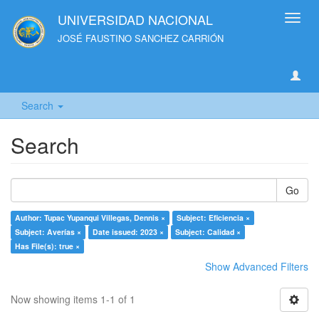
UNIVERSIDAD NACIONAL
Toggl
navig
JOSÉ FAUSTINO SANCHEZ CARRIÓN
Search
Search
Go
Author: Tupac Yupanqui Villegas, Dennis ×
Subject: Eficiencia ×
Subject: Averías ×
Date issued: 2023 ×
Subject: Calidad ×
Has File(s): true ×
Show Advanced Filters
Now showing items 1-1 of 1