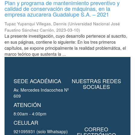
Plan y programa de mantenimiento preventivo y
calidad de conservación de máquinas, en la
empresa azucarera Guadalupe S.A. – 2021
Tupac Yupanqui Villegas, Dennis
(
Universidad Nacional José
Faustino Sánchez Carrión
,
2023-03-10
)
La presente investigación, cuyo desarrollo pertenece al suscrito,
en sus páginas, contiene lo siguiente: En los tres primeros
capítulos, se expone principalmente la realidad problemática, el
marco teórico que sustenta la ...
SEDE ACADÉMICA
NUESTRAS REDES
SOCIALES
Av. Mercedes Indacochea Nº
609
ATENCIÓN
8:00am - 4:00pm
CELULAR
CORREO
921095931 (solo Whatsapp)
ELECTRÓNICO