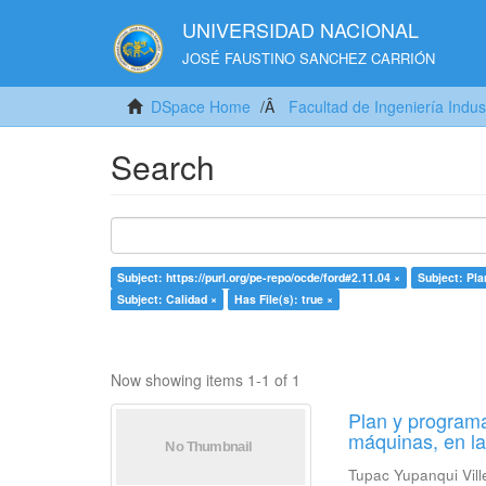
UNIVERSIDAD NACIONAL
JOSÉ FAUSTINO SANCHEZ CARRIÓN
DSpace Home
Facultad de Ingeniería Indus
Search
Subject: https://purl.org/pe-repo/ocde/ford#2.11.04 ×
Subject: Pla
Subject: Calidad ×
Has File(s): true ×
Now showing items 1-1 of 1
Plan y programa
máquinas, en l
Tupac Yupanqui Vill