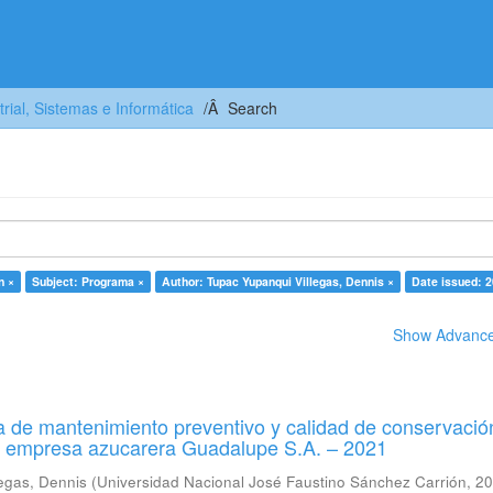
trial, Sistemas e Informática
Search
n ×
Subject: Programa ×
Author: Tupac Yupanqui Villegas, Dennis ×
Date issued: 2
Show Advanced
 de mantenimiento preventivo y calidad de conservació
a empresa azucarera Guadalupe S.A. – 2021
egas, Dennis
(
Universidad Nacional José Faustino Sánchez Carrión
,
20