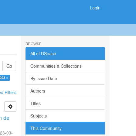
Login
BROWSE
All of DSpace
Go
Communities & Collections
023 ×
By Issue Date
Authors
 Filters
Titles
Subjects
n de
This Community
23-03-