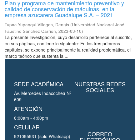
Plan y programa de mantenimiento preventivo y
calidad de conservación de máquinas, en la
empresa azucarera Guadalupe S.A. – 2021
Tupac Yupanqui Villegas, Dennis
(
Universidad Nacional José
Faustino Sánchez Carrión
,
2023-03-10
)
La presente investigación, cuyo desarrollo pertenece al suscrito,
en sus páginas, contiene lo siguiente: En los tres primeros
capítulos, se expone principalmente la realidad problemática, el
marco teórico que sustenta la ...
SEDE ACADÉMICA
NUESTRAS REDES
SOCIALES
Av. Mercedes Indacochea Nº
609
ATENCIÓN
8:00am - 4:00pm
CELULAR
CORREO
921095931 (solo Whatsapp)
ELECTRÓNICO