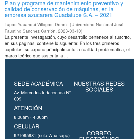
Plan y programa de mantenimiento preventivo y
calidad de conservación de máquinas, en la
empresa azucarera Guadalupe S.A. – 2021
Tupac Yupanqui Villegas, Dennis
(
Universidad Nacional José
Faustino Sánchez Carrión
,
2023-03-10
)
La presente investigación, cuyo desarrollo pertenece al suscrito,
en sus páginas, contiene lo siguiente: En los tres primeros
capítulos, se expone principalmente la realidad problemática, el
marco teórico que sustenta la ...
SEDE ACADÉMICA
NUESTRAS REDES
SOCIALES
Av. Mercedes Indacochea Nº
609
ATENCIÓN
8:00am - 4:00pm
CELULAR
CORREO
921095931 (solo Whatsapp)
ELECTRÓNICO