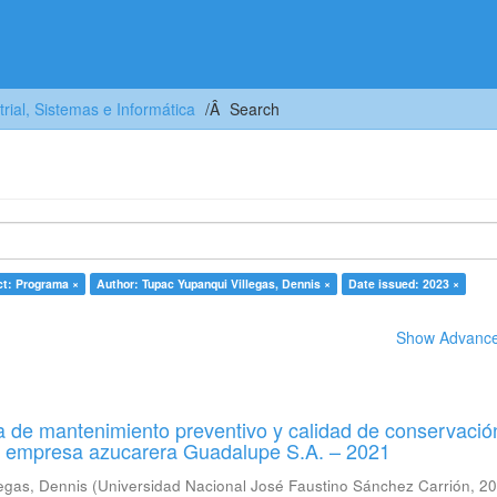
trial, Sistemas e Informática
Search
ct: Programa ×
Author: Tupac Yupanqui Villegas, Dennis ×
Date issued: 2023 ×
Show Advanced
 de mantenimiento preventivo y calidad de conservació
a empresa azucarera Guadalupe S.A. – 2021
egas, Dennis
(
Universidad Nacional José Faustino Sánchez Carrión
,
20