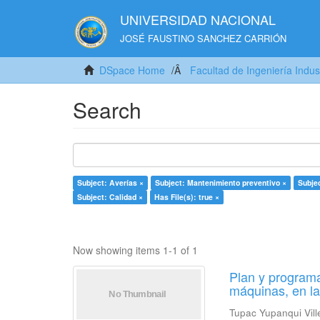
UNIVERSIDAD NACIONAL
JOSÉ FAUSTINO SANCHEZ CARRIÓN
DSpace Home
Facultad de Ingeniería Indus
Search
Subject: Averías ×
Subject: Mantenimiento preventivo ×
Subje
Subject: Calidad ×
Has File(s): true ×
Now showing items 1-1 of 1
Plan y programa
máquinas, en l
Tupac Yupanqui Vill