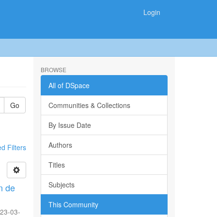
Login
BROWSE
All of DSpace
Go
Communities & Collections
By Issue Date
Authors
 Filters
Titles
Subjects
n de
This Community
23-03-