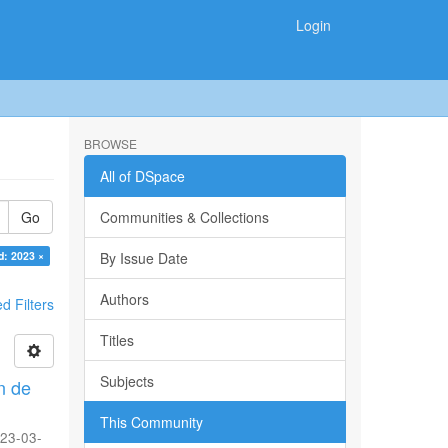
Login
BROWSE
All of DSpace
Go
Communities & Collections
d: 2023 ×
By Issue Date
Authors
 Filters
Titles
Subjects
n de
This Community
23-03-