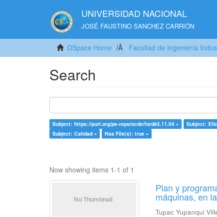
UNIVERSIDAD NACIONAL
JOSÉ FAUSTINO SANCHEZ CARRIÓN
DSpace Home
Facultad de Ingeniería Indus
Search
Subject: https://purl.org/pe-repo/ocde/ford#2.11.04 ×
Subject: Efi
Subject: Calidad ×
Has File(s): true ×
Now showing items 1-1 of 1
Plan y programa
máquinas, en l
Tupac Yupanqui Vill