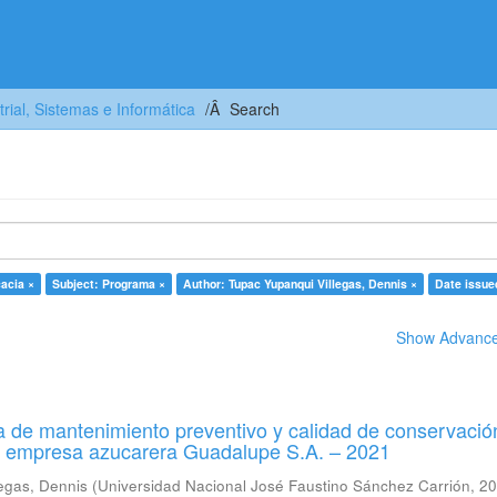
trial, Sistemas e Informática
Search
cacia ×
Subject: Programa ×
Author: Tupac Yupanqui Villegas, Dennis ×
Date issue
Show Advanced
 de mantenimiento preventivo y calidad de conservació
a empresa azucarera Guadalupe S.A. – 2021
egas, Dennis
(
Universidad Nacional José Faustino Sánchez Carrión
,
20