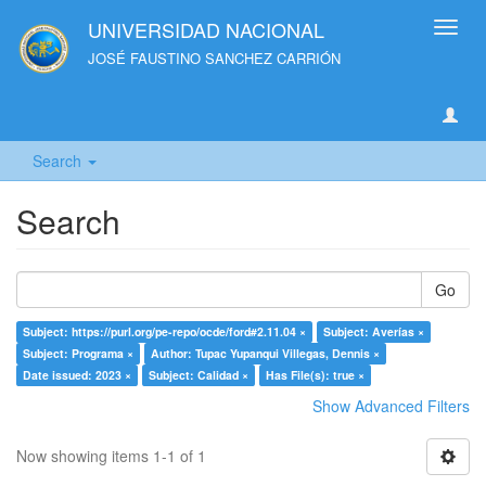
UNIVERSIDAD NACIONAL
Toggl
navig
JOSÉ FAUSTINO SANCHEZ CARRIÓN
Search
Search
Go
Subject: https://purl.org/pe-repo/ocde/ford#2.11.04 ×
Subject: Averías ×
Subject: Programa ×
Author: Tupac Yupanqui Villegas, Dennis ×
Date issued: 2023 ×
Subject: Calidad ×
Has File(s): true ×
Show Advanced Filters
Now showing items 1-1 of 1