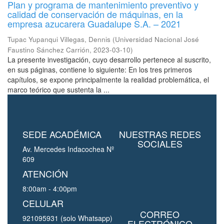
Plan y programa de mantenimiento preventivo y
calidad de conservación de máquinas, en la
empresa azucarera Guadalupe S.A. – 2021
Tupac Yupanqui Villegas, Dennis
(
Universidad Nacional José
Faustino Sánchez Carrión
,
2023-03-10
)
La presente investigación, cuyo desarrollo pertenece al suscrito,
en sus páginas, contiene lo siguiente: En los tres primeros
capítulos, se expone principalmente la realidad problemática, el
marco teórico que sustenta la ...
SEDE ACADÉMICA
NUESTRAS REDES
SOCIALES
Av. Mercedes Indacochea Nº
609
ATENCIÓN
8:00am - 4:00pm
CELULAR
CORREO
921095931 (solo Whatsapp)
ELECTRÓNICO