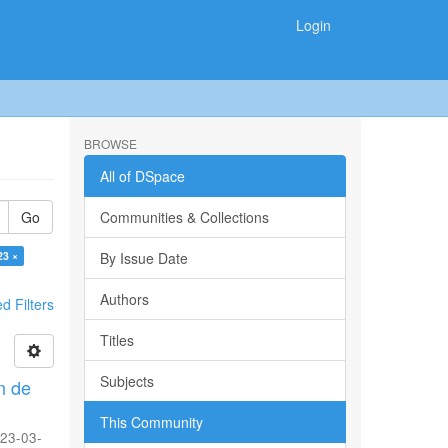
Login
BROWSE
All of DSpace
Go
Communities & Collections
23 ×
By Issue Date
Authors
 Filters
Titles
Subjects
n de
This Community
23-03-