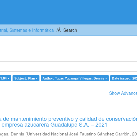
trial, Sistemas e Informática
Search
11.04 ×
Subject: Plan ×
Author: Tupac Yupanqui Villegas, Dennis ×
Date issued: 20
Show Advanced
 de mantenimiento preventivo y calidad de conservació
a empresa azucarera Guadalupe S.A. – 2021
egas, Dennis
(
Universidad Nacional José Faustino Sánchez Carrión
,
20