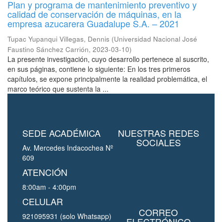
Plan y programa de mantenimiento preventivo y
calidad de conservación de máquinas, en la
empresa azucarera Guadalupe S.A. – 2021
Tupac Yupanqui Villegas, Dennis
(
Universidad Nacional José
Faustino Sánchez Carrión
,
2023-03-10
)
La presente investigación, cuyo desarrollo pertenece al suscrito,
en sus páginas, contiene lo siguiente: En los tres primeros
capítulos, se expone principalmente la realidad problemática, el
marco teórico que sustenta la ...
SEDE ACADÉMICA
NUESTRAS REDES
SOCIALES
Av. Mercedes Indacochea Nº
609
ATENCIÓN
8:00am - 4:00pm
CELULAR
CORREO
921095931 (solo Whatsapp)
ELECTRÓNICO