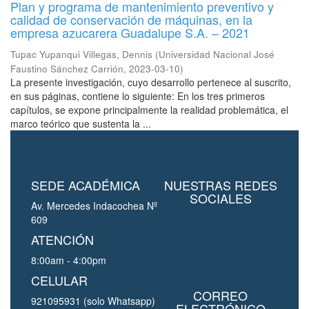
Plan y programa de mantenimiento preventivo y
calidad de conservación de máquinas, en la
empresa azucarera Guadalupe S.A. – 2021
Tupac Yupanqui Villegas, Dennis
(
Universidad Nacional José
Faustino Sánchez Carrión
,
2023-03-10
)
La presente investigación, cuyo desarrollo pertenece al suscrito,
en sus páginas, contiene lo siguiente: En los tres primeros
capítulos, se expone principalmente la realidad problemática, el
marco teórico que sustenta la ...
SEDE ACADÉMICA
NUESTRAS REDES
SOCIALES
Av. Mercedes Indacochea Nº
609
ATENCIÓN
8:00am - 4:00pm
CELULAR
CORREO
921095931 (solo Whatsapp)
ELECTRÓNICO