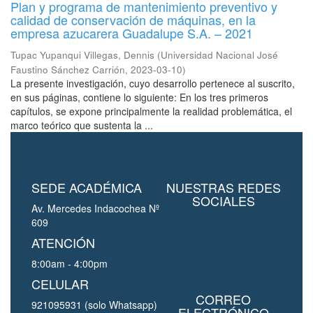
Plan y programa de mantenimiento preventivo y
calidad de conservación de máquinas, en la
empresa azucarera Guadalupe S.A. – 2021
Tupac Yupanqui Villegas, Dennis
(
Universidad Nacional José
Faustino Sánchez Carrión
,
2023-03-10
)
La presente investigación, cuyo desarrollo pertenece al suscrito,
en sus páginas, contiene lo siguiente: En los tres primeros
capítulos, se expone principalmente la realidad problemática, el
marco teórico que sustenta la ...
SEDE ACADÉMICA
NUESTRAS REDES
SOCIALES
Av. Mercedes Indacochea Nº
609
ATENCIÓN
8:00am - 4:00pm
CELULAR
CORREO
921095931 (solo Whatsapp)
ELECTRÓNICO